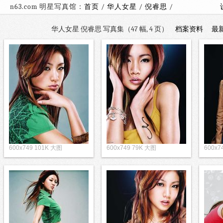
n63.com 明星写真馆：
首页
/
华人女星
/
倪睿思
/
华人女星 倪睿思 写真集（47 幅, 4 页）
档案资料
最
600x749 101K 大图
600x749 79K 大图
600x7