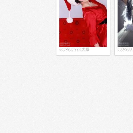
683x988 92K 大图
683x988