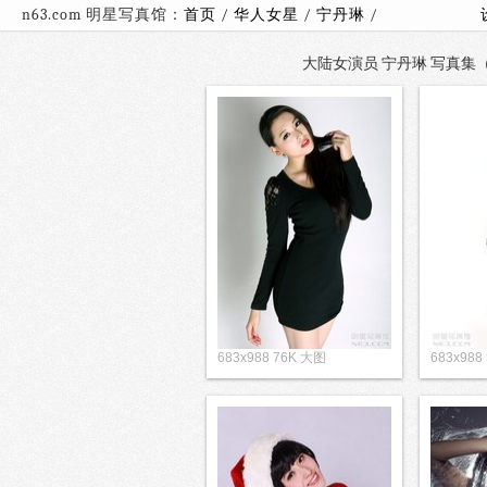
n63.com 明星写真馆：
首页
/
华人女星
/
宁丹琳
/
大陆女演员 宁丹琳 写真集（3
683x988 76K 大图
683x988