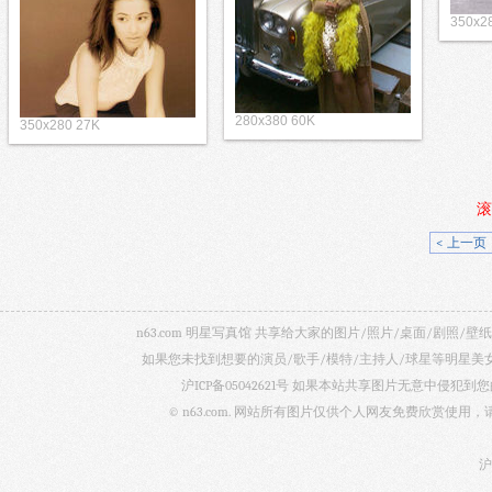
350x2
280x380 60K
350x280 27K
滚
< 上一页
n63.com 明星写真馆 共享给大家的图片/照片/桌面/剧
如果您未找到想要的演员/歌手/模特/主持人/球星等明星
沪ICP备05042621号
如果本站共享图片无意中侵犯到您的
© n63.com. 网站所有图片仅供个人网友免费欣赏使
沪