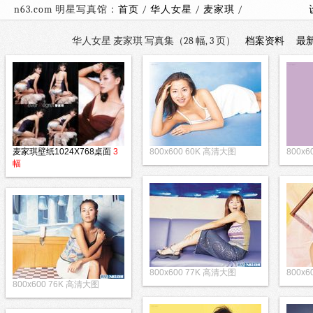
n63.com 明星写真馆：
首页
/
华人女星
/
麦家琪
/
华人女星 麦家琪 写真集（28 幅, 3 页）
档案资料
最
麦家琪壁纸1024X768桌面
3
800x600 60K 高清大图
800x
幅
800x600 77K 高清大图
800x
800x600 76K 高清大图