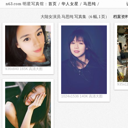
n63.com 明星写真馆：
首页
/
华人女星
/
马思纯
/
大陆女演员 马思纯 写真集（6 幅, 1 页）
档案资
936x840 165K 高清大图
935x
1024x1536 140K 高清大图