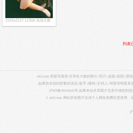
1535x2137 1230K 高清大图
列表
n63.com 明星写真馆 共享给大家的图片/照片/桌面/剧
如果您未找到想要的演员/歌手/模特/主持人/球星等明星
沪ICP备05042621号
如果本站共享图片无意中侵犯到您的
© n63.com. 网站所有图片仅供个人网友免费欣赏使
沪