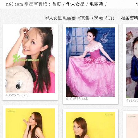
n63.com 明星写真馆：
首页
/
华人女星
/
毛丽蓓
/
华人女星 毛丽蓓 写真集（28 幅, 3 页）
档案资
435x579 37K
410x576 44K
491x7