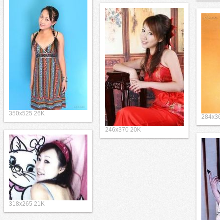
350x525 26K
284x3
246x370 20K
318x265 21K