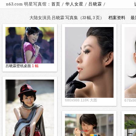
n63.com 明星写真馆：
首页
/
华人女星
/
吕晓霖
/
大陆女演员 吕晓霖 写真集（33 幅, 3 页）
档案资料
最
吕晓霖壁纸桌面
1 幅
680x988 118K 大图
678x9