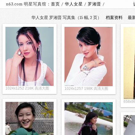
n63.com 明星写真馆：
首页
/
华人女星
/
罗湘晋
/
华人女星 罗湘晋 写真集（15 幅, 2 页）
档案资料
最
1024x1252 218K 高清大图
1024x1257 198K 高清大图
658x9