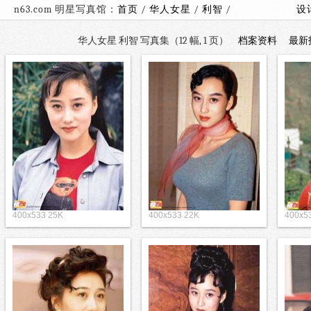
n63.com 明星写真馆：
首页
/
华人女星
/
利智
/
设
华人女星 利智 写真集（12 幅, 1 页）
档案资料
最新
400x533 25K
400x533 22K
400x5