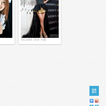
681x988 155K 大图