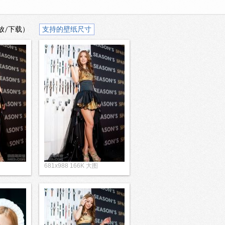
放/下载）
支持的壁纸尺寸
681x988 166K 大图