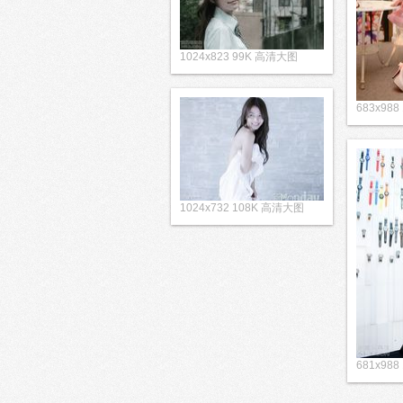
1024x823 99K 高清大图
683x988
1024x732 108K 高清大图
681x988