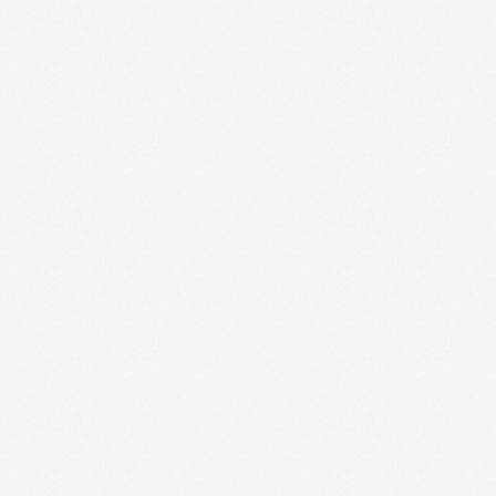
滚
< 上一页
1
n63.com 明星写真馆 共享给大家的图片/照片/桌面/剧
如果您未找到想要的演员/歌手/模特/主持人/球星等明星
沪ICP备05042621号
如果本站共享图片无意中侵犯到您的
© n63.com. 网站所有图片仅供个人网友免费欣赏使
沪