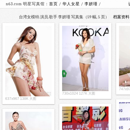
n63.com 明星写真馆：
首页
/
华人女星
/
李妍瑾
/
台湾女模特.演员.歌手 李妍瑾 写真集（59 幅, 5 页）
档案资料
962x897 153K 高清大图
747x9
730x1024 127K 大图
637x967 138K 大图
683x988 165K 大图
683x1002 190K 大图
752x988 135K 大图
693x1024 78K 大图
683x976 157K 大图
683x976 153K 大图
683x976 216K 大图
654x964 125K 大图
683x997 165K 大图
683x994 182K 大图
683x1024 186K 大图