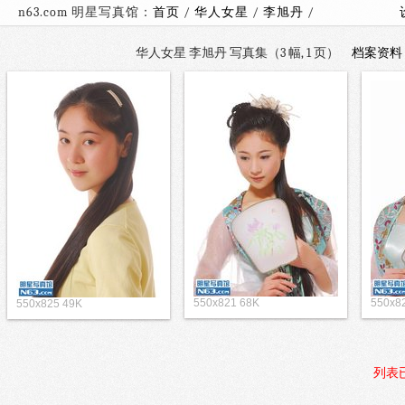
n63.com 明星写真馆：
首页
/
华人女星
/
李旭丹
/
华人女星 李旭丹 写真集（3 幅, 1 页）
档案资料
550x821 68K
550x8
550x825 49K
列表