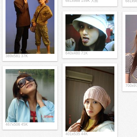
681x988 159K 大图
681x9
640x480 71K
389x581 37K
700x9
467x506 45K
401x535 44K