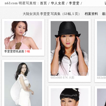
n63.com 明星写真馆：
首页
/
华人女星
/
李雯雯
/
大陆女演员 李雯雯 写真集（53 幅, 5 页）
档案资料
最
李雯雯壁纸桌面
3 幅
685x988 87K 大图
683x9