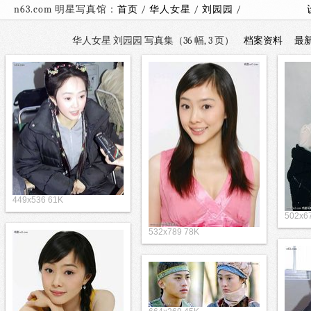
n63.com 明星写真馆：
首页
/
华人女星
/
刘园园
/
华人女星 刘园园 写真集（36 幅, 3 页）
档案资料
最
449x536 61K
502x6
532x789 78K