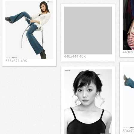
449x5
446x444 40K
556x671 49K
534x7