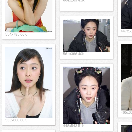
664x269 45K
447x5
554x785 66K
561x386 40K
465x6
533x800 80K
448x543 51K