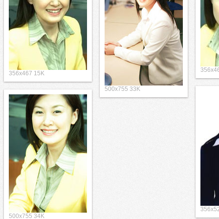
356x4
356x467 15K
500x755 33K
356x5
500x755 34K