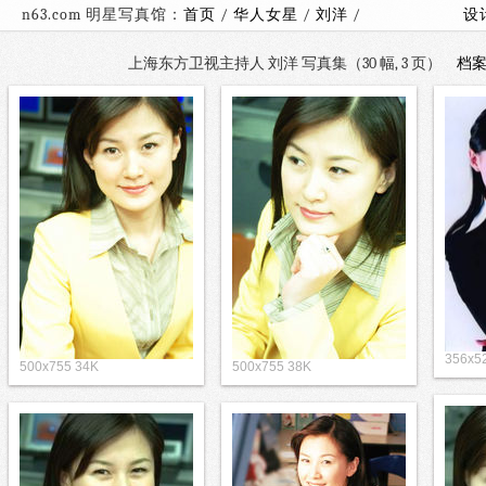
n63.com 明星写真馆：
首页
/
华人女星
/
刘洋
/
设
上海东方卫视主持人 刘洋 写真集（30 幅, 3 页）
档
356x5
500x755 34K
500x755 38K