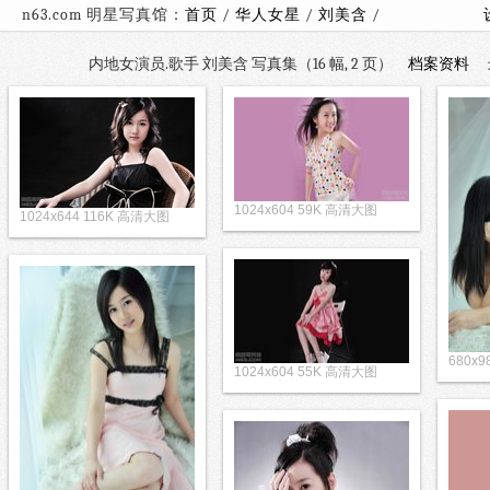
n63.com 明星写真馆：
首页
/
华人女星
/
刘美含
/
内地女演员.歌手 刘美含 写真集（16 幅, 2 页）
档案资料
1024x604 59K 高清大图
1024x644 116K 高清大图
680x9
1024x604 55K 高清大图