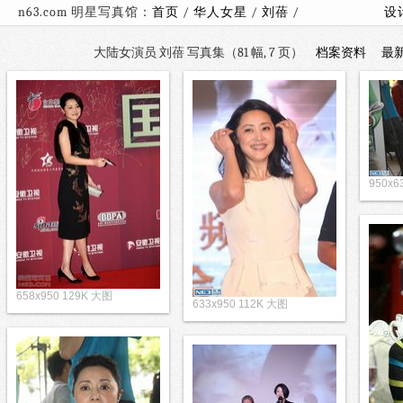
n63.com 明星写真馆：
首页
/
华人女星
/
刘蓓
/
设
大陆女演员 刘蓓 写真集（81 幅, 7 页）
档案资料
最
950x
658x950 129K 大图
633x950 112K 大图