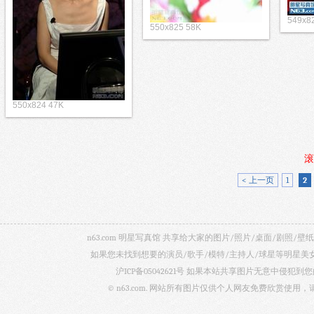
549x8
550x825 58K
550x824 47K
滚
< 上一页
1
2
n63.com 明星写真馆 共享给大家的图片/照片/桌面/剧
如果您未找到想要的演员/歌手/模特/主持人/球星等明星
沪ICP备05042621号
如果本站共享图片无意中侵犯到您的
© n63.com. 网站所有图片仅供个人网友免费欣赏使