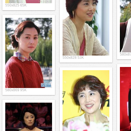
550x825 65K
580x8
550x828 53K
580x869 95K