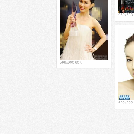
950x63
599x900 60K
600x902