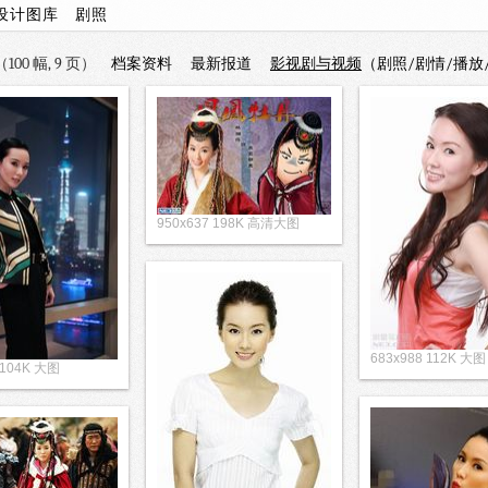
设计图库
剧照
00 幅, 9 页）
档案资料
最新报道
影视剧与视频
（剧照/剧情/播放
950x637 198K 高清大图
683x988 112K 大图
 104K 大图