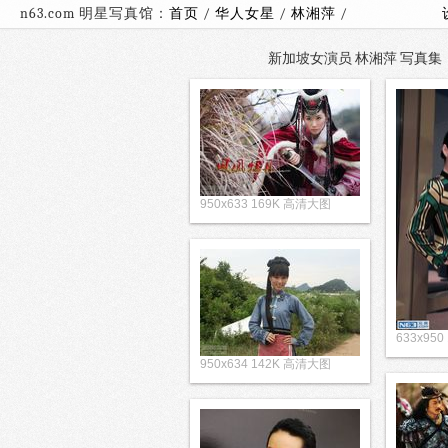
n63.com 明星写真馆：
首页
/
华人女星
/
林湘萍
/
新加坡女演员 林湘萍 写真集（1
950x633 169K 高清大图
633x950
950x634 142K 高清大图