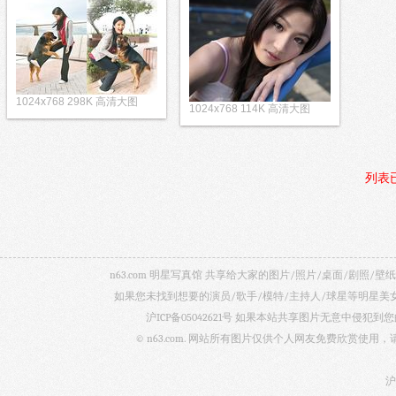
1024x768 298K 高清大图
1024x768 114K 高清大图
列表
n63.com 明星写真馆 共享给大家的图片/照片/桌面/剧
如果您未找到想要的演员/歌手/模特/主持人/球星等明星
沪ICP备05042621号
如果本站共享图片无意中侵犯到您的
© n63.com. 网站所有图片仅供个人网友免费欣赏使
沪