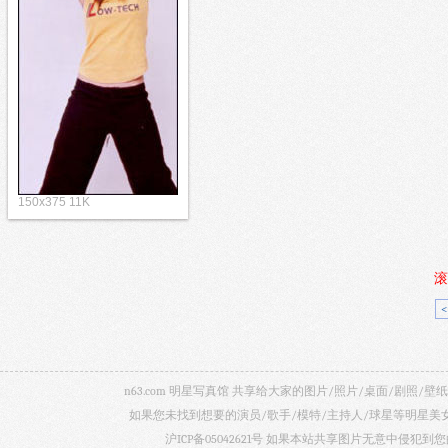
150x375 11K
滚
n63.com 明星写真馆 共享给大家的图片/照片/桌面/剧
如果您未找到想要的演员/歌手/模特/主持人/球星等明星
沪ICP备05042621号
如果本站共享图片无意中侵犯到您的