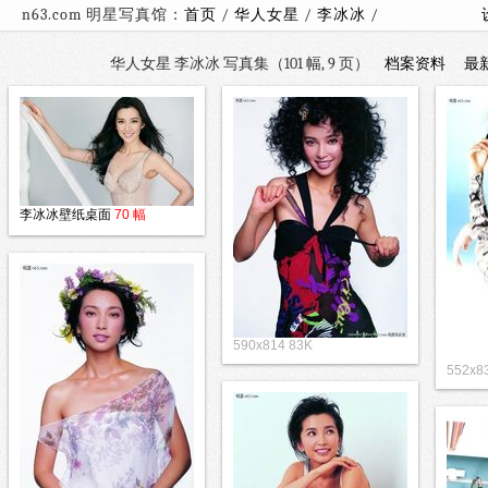
n63.com 明星写真馆：
首页
/
华人女星
/
李冰冰
/
华人女星 李冰冰 写真集（101 幅, 9 页）
档案资料
最
李冰冰壁纸桌面
70 幅
590x814 83K
552x8