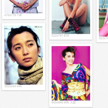
476x779 73K
522x747 67K
552x7
350x534 44K
600x846 98K 大图