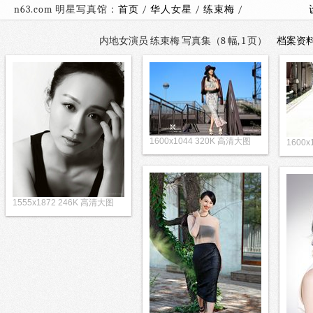
n63.com 明星写真馆：
首页
/
华人女星
/
练束梅
/
内地女演员 练束梅 写真集（8 幅, 1 页）
档案资
1600x1044 320K 高清大图
1600
1555x1872 246K 高清大图