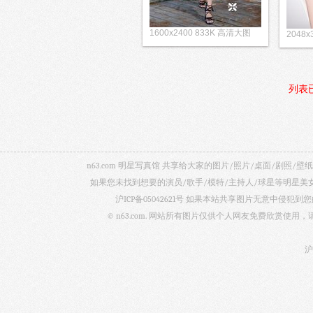
1600x2400 833K 高清大图
2048
列表
n63.com 明星写真馆 共享给大家的图片/照片/桌面/剧
如果您未找到想要的演员/歌手/模特/主持人/球星等明星
沪ICP备05042621号
如果本站共享图片无意中侵犯到您的
© n63.com. 网站所有图片仅供个人网友免费欣赏使
沪