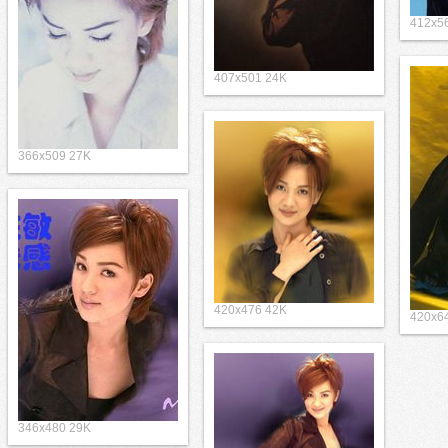
412x5
407x501 24K
366x509 27K
420x476 42K
420x6
346x480 29K