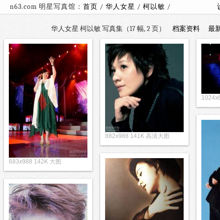
n63.com 明星写真馆：
首页
/
华人女星
/
柯以敏
/
华人女星 柯以敏 写真集（17 幅, 2 页）
档案资料
最
1024
882x988 141K 高清大图
683x988 142K 大图