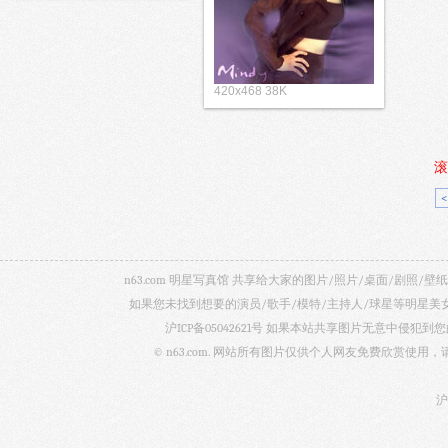
420x468 38K
滚
n63.com 明星写真馆 共享给大家的图片/照片/桌面/剧
如果您未找到想要的演员/歌手/模特/主持人/球星等明星
沪ICP备05042621号
如果本站共享图片无意中侵犯到您的
© n63.com. 网站所有图片仅供个人网友免费欣赏使
沪