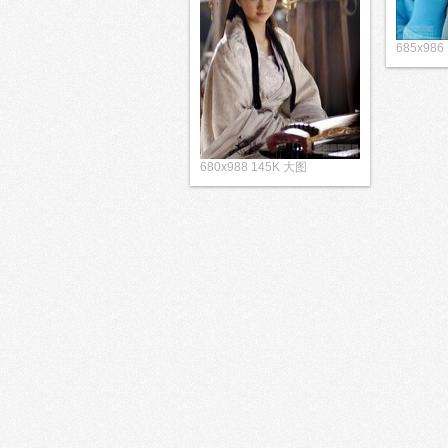
685x986
680x988 145K 大图