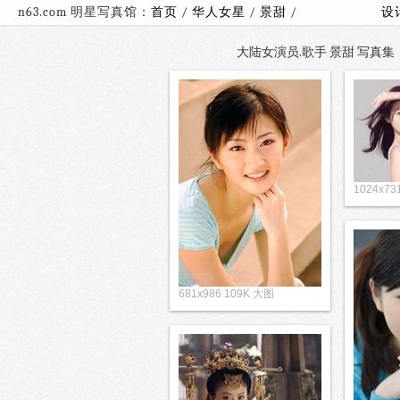
n63.com 明星写真馆：
首页
/
华人女星
/
景甜
/
设
大陆女演员.歌手 景甜 写真集（1
1024x7
681x986 109K 大图