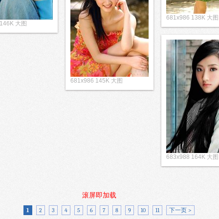
681x986 138K 大图
 146K 大图
681x986 145K 大图
683x988 164K 大图
滚屏即加载
1
2
3
4
5
6
7
8
9
10
11
下一页 >