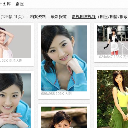
计图库
剧照
29 幅, 11 页）
档案资料
最新报道
影视剧与视频
（剧照/剧情/播放
1024x647 138K 
31 62K 高清大图
686x988 106K 大图