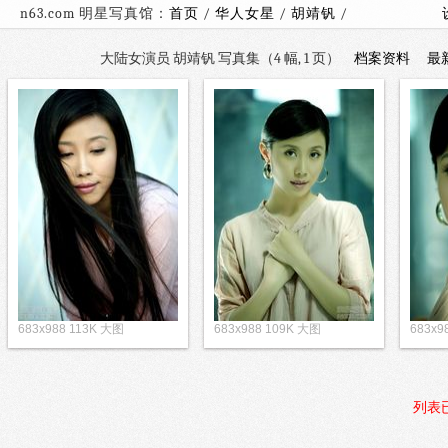
n63.com 明星写真馆：
首页
/
华人女星
/
胡靖钒
/
大陆女演员 胡靖钒 写真集（4 幅, 1 页）
档案资料
最
683x988 113K 大图
683x988 109K 大图
683x9
列表