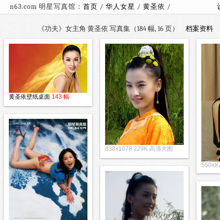
n63.com 明星写真馆：
首页
/
华人女星
/
黄圣依
/
《功夫》女主角 黄圣依 写真集（184 幅, 16 页）
档案资料
黄圣依壁纸桌面
143 幅
838x1078 229K 高清大图
550x8