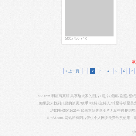
500x750 74K
滚
< 上一页
1
2
3
4
5
6
7
n63.com 明星写真馆 共享给大家的图片/照片/桌面/剧
如果您未找到想要的演员/歌手/模特/主持人/球星等明星
沪ICP备05042621号
如果本站共享图片无意中侵犯到您的
© n63.com. 网站所有图片仅供个人网友免费欣赏使
沪