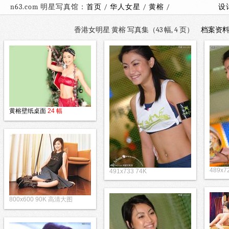
n63.com 明星写真馆：
首页
/
华人女星
/
黄榕
/
设
香港女明星 黄榕 写真集（43 幅, 4 页）
档案资
黄榕壁纸桌面
24 幅
489x7
491x733 74K
800x600 90K 高清大图