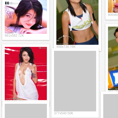
800x
661x582 72K
488x730 76K
491x7
397x500 38K