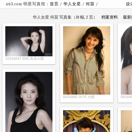
n63.com 明星写真馆：
首页
/
华人女星
/
何苗
/
设
华人女星 何苗 写真集（18 幅, 2 页）
档案资料
最新
1024x647 60K 高清大图
683x988 167K 大图
683x9