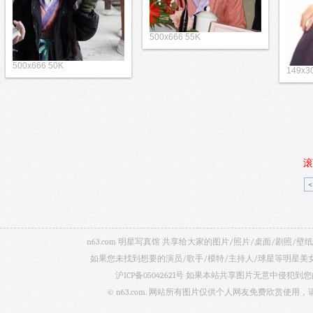
500x666 55K
500x666 50K
149x3
滚
n63.com 明星写真馆 共享给大家的图片/照片/桌面/剧
如果您未找到想要的演员/歌手/模特/主持人/球星等明星
沪ICP备05042621号
如果本站共享图片无意中侵犯到您的
© n63.com. 网站所有图片仅供个人网友免费欣赏使