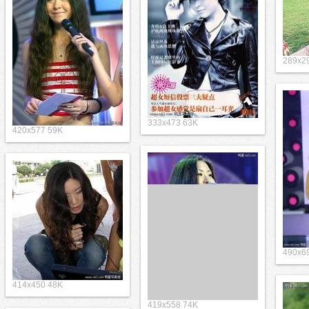
289x2
333x473 63K
420x577 59K
490x6
414x450 48K
419x558 74K