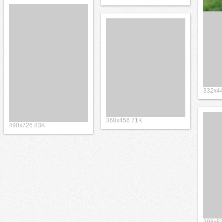
332x4
368x456 71K
490x726 83K