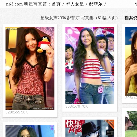
n63.com 明星写真馆：
首页
/
华人女星
/
郝菲尔
/
超级女声2006 郝菲尔 写真集（51 幅, 5 页）
档案
306x4
363x570 70K
328x555 58K