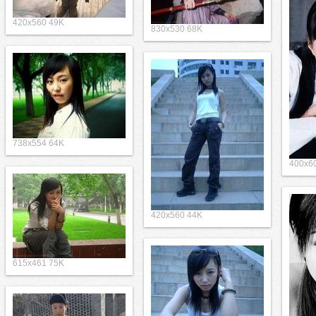
420x560 49K
830x530 68K
738x554 64K
400x6
420x560 44K
615x461 75K