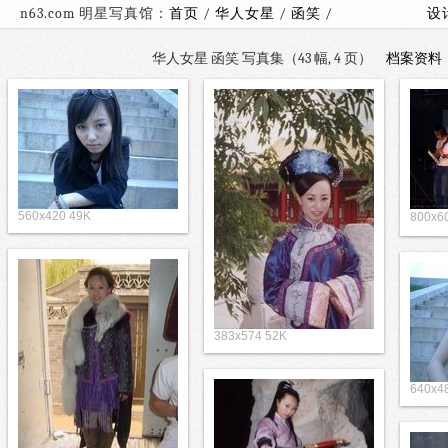
n63.com 明星写真馆：
首页
/
华人女星
/
函笑
/
设
华人女星 函笑 写真集（43 幅, 4 页）
档案资料
560x420 49K
800x
383x574 52K
640x4