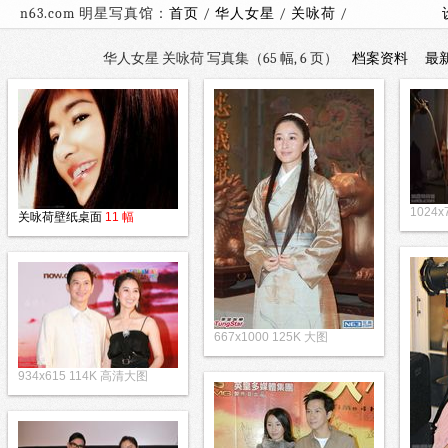
n63.com 明星写真馆：
首页
/
华人女星
/
关咏荷
/
华人女星 关咏荷 写真集（65 幅, 6 页）
档案资料
最
1024
关咏荷壁纸桌面
11 幅
667x1000 125K 大图
934x615 114K 高清大图