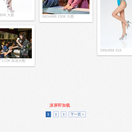
 90K 大图
683x988 150K 大图
599x988 41K
47 172K 高清大图
滚屏即加载
1
2
3
下一页 >