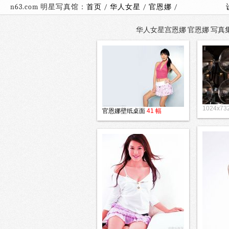
n63.com 明星写真馆：
首页
/
华人女星
/
官恩娜
/
华人女星宫恩娜 官恩娜 写真集（
1024x7
官恩娜壁纸桌面
41 幅