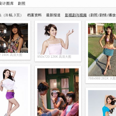
设计图库
剧照
31 幅, 3 页）
档案资料
最新报道
影视剧与视频
（剧照/剧情/播放
32 190K 高清大图
950x720 126K 高清大图
768x988 261K 大图