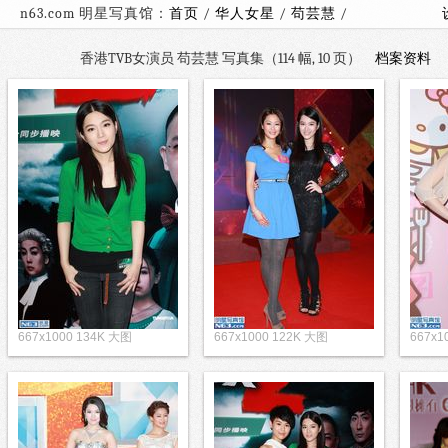
n63.com 明星写真馆：
首页
/
华人女星
/
苟芸慧
/
香港TVB女演员 苟芸慧 写真集（114 幅, 10 页）
档案资料
667x1000 134K 大图
667x1000 122K 大图
667x1