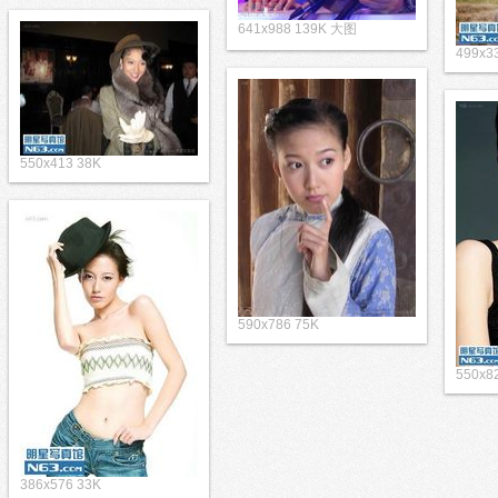
641x988 139K 大图
499x3
550x413 38K
590x786 75K
550x8
386x576 33K