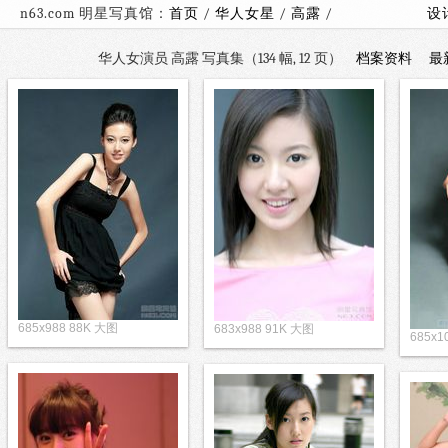
n63.com 明星写真馆：
首页
/
华人女星
/
高露
/
设
华人女演员 高露 写真集（134 幅, 12 页）
档案资料
最
685x988 88K 大图
683x988 91K 大图
685x1