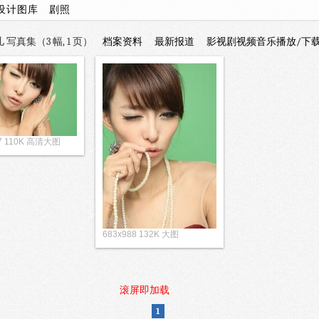
设计图库
剧照
写真集（3 幅, 1 页）
档案资料
最新报道
影视剧视频音乐播放/下
47 110K 高清大图
683x988 132K 大图
滚屏即加载
1