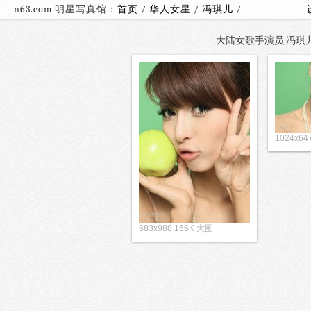
n63.com 明星写真馆：
首页
/
华人女星
/
冯琪儿
/
大陆女歌手演员 冯琪儿 
1024x6
683x988 156K 大图