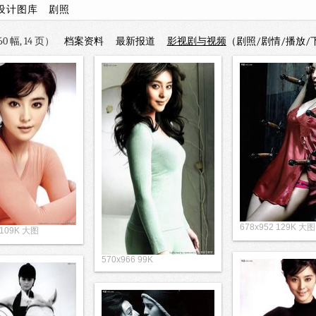
设计图库
剧照
 幅, 14 页）
档案资料
最新报道
影视剧与视频
（剧照/剧情/播放/
678x952 129K 大图
 109K 大图
570x966 99K