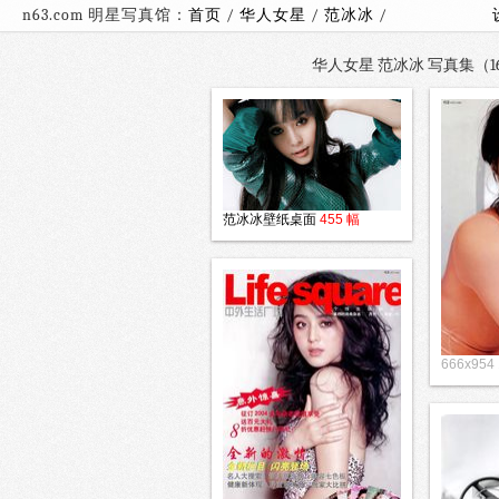
n63.com 明星写真馆：
首页
/
华人女星
/
范冰冰
/
华人女星 范冰冰 写真集（160
范冰冰壁纸桌面
455 幅
666x954