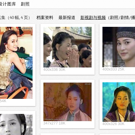
设计图库
剧照
（40 幅, 4 页）
档案资料
最新报道
影视剧与视频
（剧照/剧情/
400x333 25K
400x336 30K
 54K
347x277 18K
400x326 30K