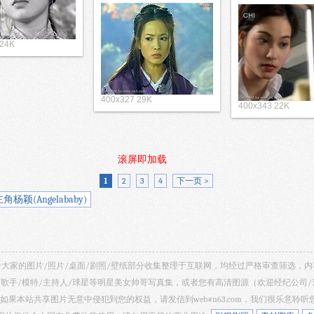
 24K
400x327 29K
400x343 22K
滚屏即加载
1
2
3
4
下一页 >
颖(Angelababy)
 共享给大家的图片/照片/桌面/剧照/壁纸部分收集整理于互联网，均经过严格审查筛选
/歌手/模特/主持人/球星等明星美女帅哥写真集，或者您有高清图源（欢迎经纪公司
如果本站共享图片无意中侵犯到您的权益，请发信到web#n63.com，我们很乐意聆