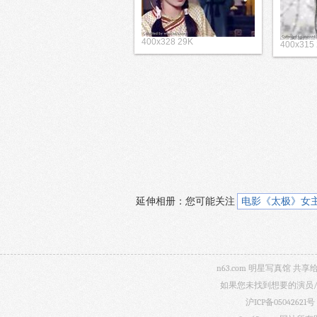
400x328 29K
400x315
延伸相册：
您可能关注
电影《太极》女主角杨
n63.com 明星写真馆
如果您未找到想要的演员
沪ICP备05042621号