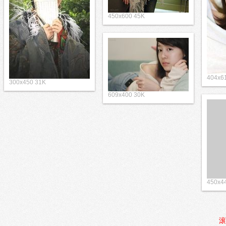
450x600 45K
404x6
300x450 31K
609x400 30K
450x4
滚