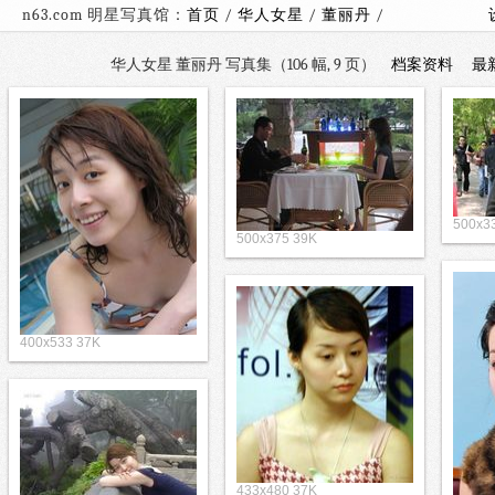
n63.com 明星写真馆：
首页
/
华人女星
/
董丽丹
/
华人女星 董丽丹 写真集（106 幅, 9 页）
档案资料
最
500x3
500x375 39K
400x533 37K
433x480 37K