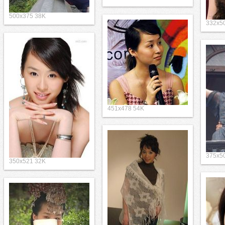
500x375 38K
332x5
451x478 54K
375x5
350x521 32K