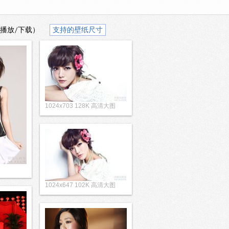
/播放/下载）
支持的壁纸尺寸
1024x703 128K 高清大图
1024x647 102K 高清大图