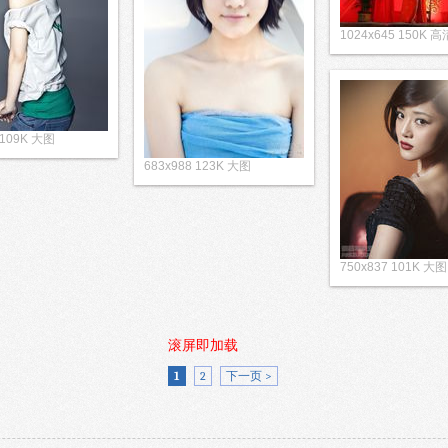
1024x645 150K 
 109K 大图
683x988 123K 大图
750x837 101K 大图
滚屏即加载
1
2
下一页 >