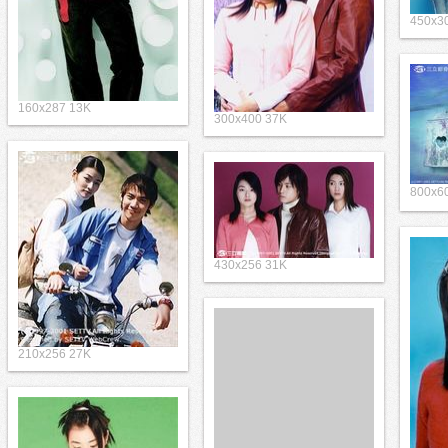
450x3
160x287 13K
300x400 37K
800x
430x256 31K
210x256 27K