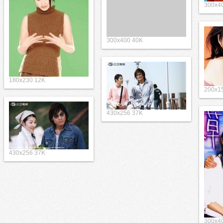
300x4
300x400 40K
180x230 12K
200x1
430x256 37K
430x256 37K
300x4