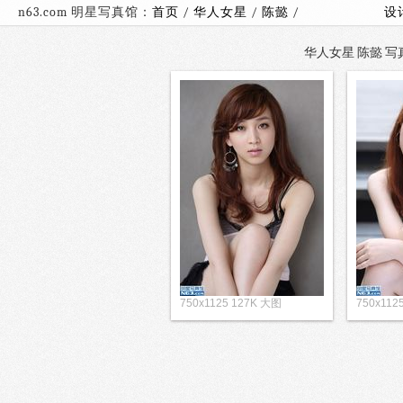
n63.com 明星写真馆：
首页
/
华人女星
/
陈懿
/
设
华人女星 陈懿 写真
750x1125 127K 大图
750x112