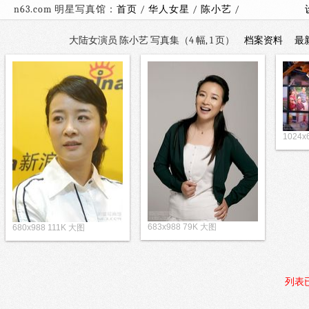
n63.com 明星写真馆：
首页
/
华人女星
/
陈小艺
/
大陆女演员 陈小艺 写真集（4 幅, 1 页）
档案资料
最
1024
683x988 79K 大图
680x988 111K 大图
列表