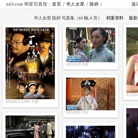
n63.com 明星写真馆：
首页
/
华人女星
/
陈婷
/
设
华人女星 陈婷 写真集（64 幅, 6 页）
档案资料
最新
482x340 39K
412x5
600x873 129K 大图
600x396 71K