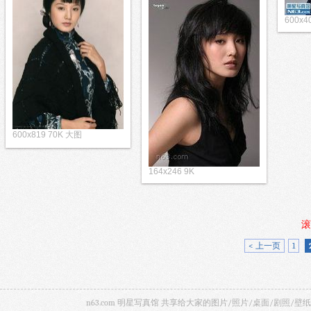
600x4
600x819 70K 大图
164x246 9K
滚
< 上一页
1
n63.com 明星写真馆 共享给大家的图片/照片/桌面/剧