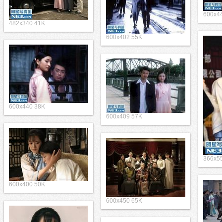
600x4
482x340 41K
600x402 55K
600x440 38K
600x409 57K
366x5
600x400 50K
600x450 65K