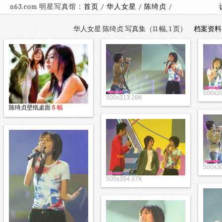
n63.com 明星写真馆：
首页
/
华人女星
/
陈绮贞
/
华人女星 陈绮贞 写真集（11 幅, 1 页）
档案资料
500x2
500x313 28K
陈绮贞壁纸桌面
6 幅
500x3
500x354 37K