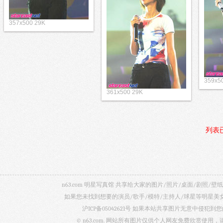
357x500 29K
359x5
361x500 29K
列表
n63.com 明星写真馆 共享给大家的图片/照片/桌面/剧
如果您未找到想要的演员/歌手/模特/主持人/球星等明星
沪ICP备05042621号
如果本站共享图片无意中侵犯到您的
© n63.com. 网站所有图片仅供个人网友免费欣赏使