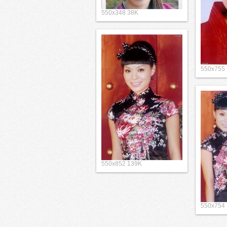
550x348 38K
550x755
550x852 139K
550x754