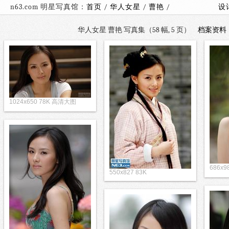
n63.com 明星写真馆：
首页
/
华人女星
/
曹艳
/
设
华人女星 曹艳 写真集（58 幅, 5 页）
档案资料
1024x650 78K 高清大图
686x9
550x827 83K