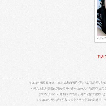
250x3
列表
n63.com 明星写真馆 共享给大家的图片/照片/桌面/剧
如果您未找到想要的演员/歌手/模特/主持人/球星等明星
沪ICP备05042621号
如果本站共享图片无意中侵犯到您的
© n63.com. 网站所有图片仅供个人网友免费欣赏使