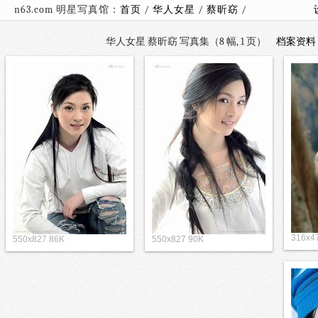
n63.com 明星写真馆：
首页
/
华人女星
/
蔡昕窈
/
华人女星 蔡昕窈 写真集（8 幅, 1 页）
档案资料
316x4
550x827 86K
550x827 90K