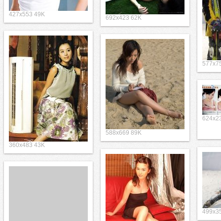
427x553 49K
692x423 62K
577x7
624x2
588x669 89K
360x483 43K
499x3