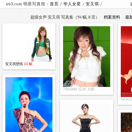
n63.com 明星写真馆：
首页
/
华人女星
/
安又琪
/
超级女声 安又琪 写真集（94 幅, 8 页）
档案资料
最
安又琪壁纸
10 幅
768x988 112K 大图
683x1