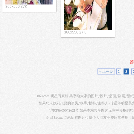
366x550 37K
366x550 27K
滚
< 上一页
1
2
n63.com 明星写真馆 共享给大家的图片/照片/桌面/剧
如果您未找到想要的演员/歌手/模特/主持人/球星等明星
沪ICP备05042621号
如果本站共享图片无意中侵犯到您的
© n63.com. 网站所有图片仅供个人网友免费欣赏使
沪