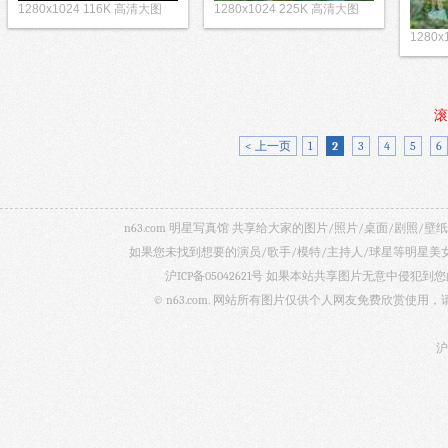
1280x1024 116K 高清大图
1280x1024 225K 高清大图
1280x
滚
< 上一页
1
2
3
4
5
6
n63.com 明星写真馆 共享给大家的图片/照片/桌面/剧
如果您未找到想要的演员/歌手/模特/主持人/球星等明星
沪ICP备05042621号
如果本站共享图片无意中侵犯到您的
© n63.com. 网站所有图片仅供个人网友免费欣赏使
沪