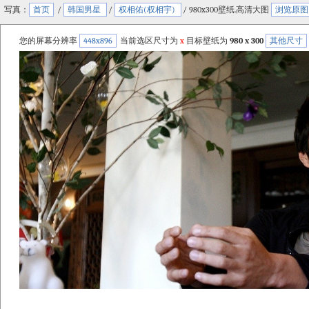
写真：
首页
/
韩国男星
/
权相佑(权相宇)
/ 980x300壁纸.高清大图
浏览原图
您的屏幕分辨率
448x896
当前选区尺寸为
x
目标壁纸为
980 x 300
其他尺寸