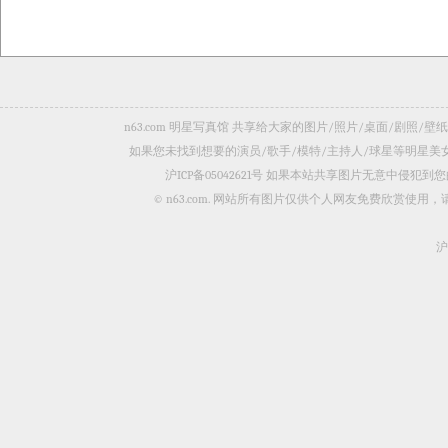
n63.com 明星写真馆 共享给大家的图片/照片/桌面/剧
如果您未找到想要的演员/歌手/模特/主持人/球星等明星
沪ICP备05042621号
如果本站共享图片无意中侵犯到您的
© n63.com. 网站所有图片仅供个人网友免费欣赏使
沪